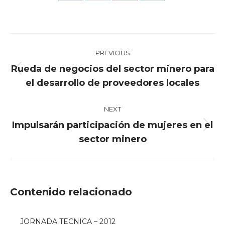
Share
Share
Share
Share
on
on
on
on
Facebook
X
Pinterest
LinkedIn
Post
PREVIOUS
navigation
Rueda de negocios del sector minero para
Previous
el desarrollo de proveedores locales
post:
NEXT
Impulsarán participación de mujeres en el
Next
sector minero
post:
Contenido relacionado
JORNADA TECNICA – 2012