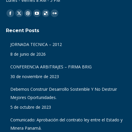
Lunes - Viernes 8 AM - 5 PM
Find us on:
Facebook
X
Dribbble
YouTube
Delicious
Flickr
page
page
page
page
page
page
Recent Posts
opens
opens
opens
opens
opens
opens
in
in
in
in
in
in
JORNADA TECNICA – 2012
new
new
new
new
new
new
8 de junio de 2026
window
window
window
window
window
window
CONFERENCIA ARBITRAJES – FIRMA BRIG
30 de noviembre de 2023
Debemos Construir Desarrollo Sostenible Y No Destruir
Mejores Oportunidades.
5 de octubre de 2023
Comunicado: Aprobación del contrato ley entre el Estado y
Minera Panamá.