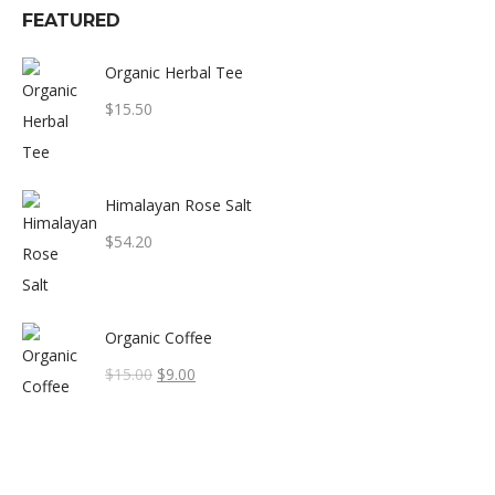
FEATURED
Organic Herbal Tee
$
15.50
Himalayan Rose Salt
$
54.20
Organic Coffee
El
El
$
15.00
$
9.00
precio
precio
original
actual
era:
es: