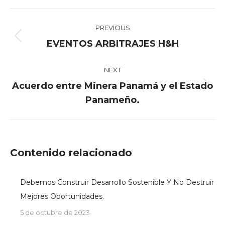
Facebook
X
Pinterest
LinkedIn
Post
PREVIOUS
navigation
Previous
EVENTOS ARBITRAJES H&H
post:
NEXT
Acuerdo entre Minera Panamá y el Estado
Next
Panameño.
post:
Contenido relacionado
Debemos Construir Desarrollo Sostenible Y No Destruir
Mejores Oportunidades.
5 de octubre de 2023