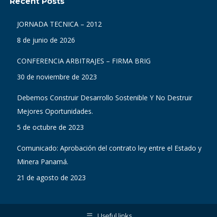
Recent Posts
opens
opens
opens
opens
opens
opens
in
in
in
in
in
in
JORNADA TECNICA – 2012
new
new
new
new
new
new
8 de junio de 2026
window
window
window
window
window
window
CONFERENCIA ARBITRAJES – FIRMA BRIG
30 de noviembre de 2023
Debemos Construir Desarrollo Sostenible Y No Destruir
Mejores Oportunidades.
5 de octubre de 2023
Comunicado: Aprobación del contrato ley entre el Estado y
Minera Panamá.
21 de agosto de 2023
Useful links