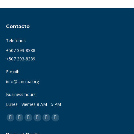
$15.00.
$9.00.
Contacto
Telefonos:
+507 393-8388
+507 393-8389
E-mail:
info@camipa.org
Business hours:
Lunes - Viernes 8 AM - 5 PM
Find us on:
Facebook
X
Dribbble
YouTube
Delicious
Flickr
page
page
page
page
page
page