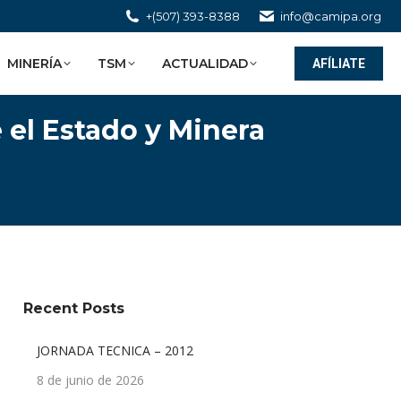
+(507) 393-8388
info@camipa.org
MINERÍA
TSM
ACTUALIDAD
AFÍLIATE
 el Estado y Minera
…
Recent Posts
JORNADA TECNICA – 2012
8 de junio de 2026