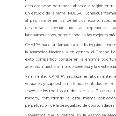
esta distinción pertenece ahora a la región e
un estudio de la firma INDESA. Consecuentement
al país mantener los beneficios económicos, a
desarrollada considerando las experienci
latinoamericanos, potenciando así las mejores prác
CAMIPA hace un llamado a los distinguidos mie
la Asamblea Nacional y en general al Órgano Legi
éxito compartido consideren la enorme oportun
además muestra al mundo seriedad y la existencia 
Finalmente, CAMIPA rechaza enfáticamente la
verdades y supuestos no fundamentados en hecho
través de los medios y redes sociales. Buscan así 
minero, convirtiendo a esta misma població
perpetuación de la desigualdad de oportunidades.
Esperamos que el debate en la Asamblea Naci