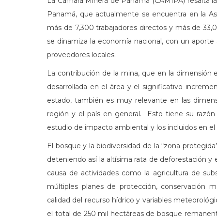
La Cámara Minera de Panamá (CAMIPA) resalta la i
Panamá, que actualmente se encuentra en la Asa
más de 7,300 trabajadores directos y más de 33,0
se dinamiza la economía nacional, con un aporte
proveedores locales.
La contribución de la mina, que en la dimensión e
desarrollada en el área y el significativo increme
estado, también es muy relevante en las dimensio
región y el país en general. Esto tiene su razó
estudio de impacto ambiental y los incluidos en el
El bosque y la biodiversidad de la “zona protegid
deteniendo así la altísima rata de deforestación y 
causa de actividades como la agricultura de subs
múltiples planes de protección, conservación ma
calidad del recurso hídrico y variables meteoroló
el total de 250 mil hectáreas de bosque remanent