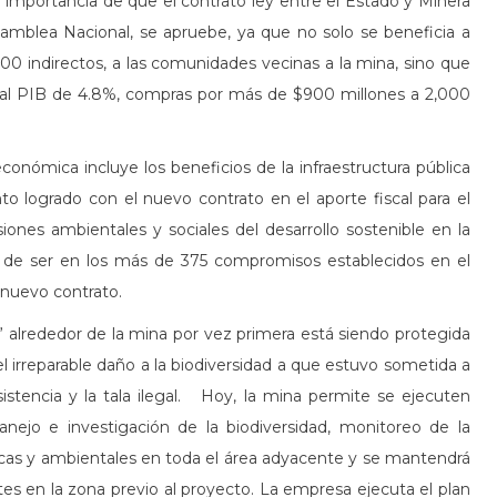
mportancia de que el contrato ley entre el Estado y Minera
mblea Nacional, se apruebe, ya que no solo se beneficia a
00 indirectos, a las comunidades vecinas a la mina, sino que
 al PIB de 4.8%, compras por más de $900 millones a 2,000
conómica incluye los beneficios de la infraestructura pública
nto logrado con el nuevo contrato en el aporte fiscal para el
nes ambientales y sociales del desarrollo sostenible en la
n de ser en los más de 375 compromisos establecidos en el
 nuevo contrato.
a” alrededor de la mina por vez primera está siendo protegida
el irreparable daño a la biodiversidad a que estuvo sometida a
istencia y la tala ilegal. Hoy, la mina permite se ejecuten
nejo e investigación de la biodiversidad, monitoreo de la
gicas y ambientales en toda el área adyacente y se mantendrá
es en la zona previo al proyecto. La empresa ejecuta el plan