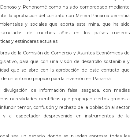
ntre Donoso y Penonomé como ha sido comprobado mediante
e, la aprobación del contrato con Minera Panamá permitirá
mbientales y sociales que aporta esta mina, que ha sido
as acumuladas de muchos años en los países mineros
ticas y estándares actuales.
mbros de la Comisión de Comercio y Asuntos Económicos de
slativo, para que con una visión de desarrollo sostenible y
idad que se abre con la aprobación de este contrato que
de un entorno propicio para la inversión en Panamá.
 divulgación de información falsa, sesgada, con medias
s ni realidades científicas que propagan ciertos grupos a
infundir temor, confusión y rechazo de la población al sector
n y al espectador desprevenido en instrumentos de la
onal sea un espacio donde se puedan expresar todas las