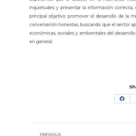
inquietudes y presentar la información correcta
principal objetivo promover el desarrollo de la
conversación honestas, buscando que el sector ap
económicas, sociales y ambientales del desarroll
en general.
Sh
Share
on
Face
Post
PREVIOUS