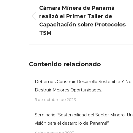
navigation
Cámara Minera de Panamá
realizó el Primer Taller de
Previous
Capacitación sobre Protocolos
post:
TSM
Contenido relacionado
Debemos Construir Desarrollo Sostenible Y No
Destruir Mejores Oportunidades.
5 de octubre de 2023
Seminario “Sostenibilidad del Sector Minero: Un
visión para el desarrollo de Panamá”
4 de agosto de 2023