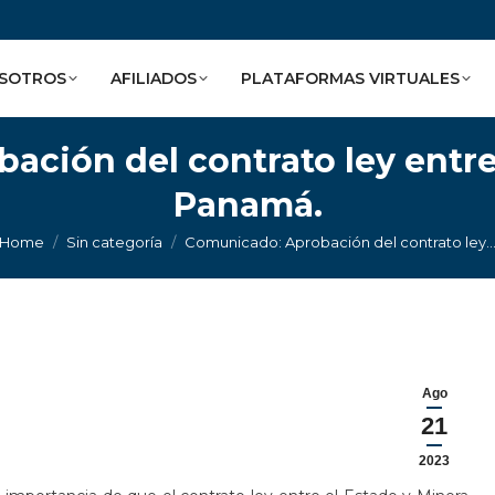
SOTROS
AFILIADOS
PLATAFORMAS VIRTUALES
ción del contrato ley entre
Panamá.
You are here:
Home
Sin categoría
Comunicado: Aprobación del contrato ley
Ago
21
2023