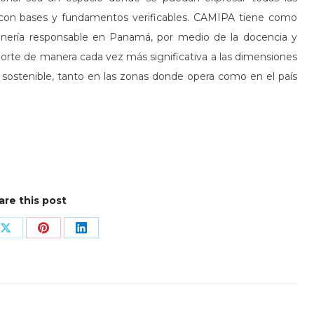
, con bases y fundamentos verificables. CAMIPA tiene como
 minería responsable en Panamá, por medio de la docencia y
orte de manera cada vez más significativa a las dimensiones
o sostenible, tanto en las zonas donde opera como en el país
are this post
Share
Share
Share
on
on
on
book
X
Pinterest
LinkedIn