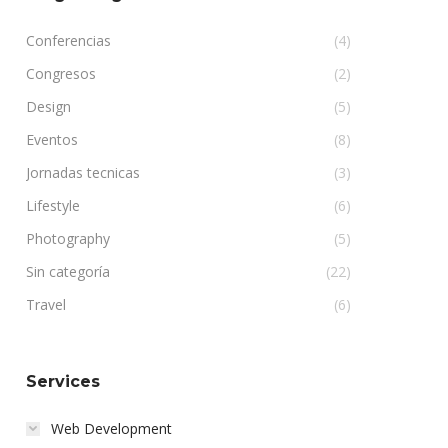
Conferencias
(4)
Congresos
(2)
Design
(5)
Eventos
(8)
Jornadas tecnicas
(3)
Lifestyle
(6)
Photography
(5)
Sin categoría
(22)
Travel
(6)
Services
Web Development