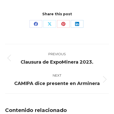
Share this post
Share
Share
Share
Share
on
on
on
on
Facebook
X
Pinterest
LinkedIn
Post
PREVIOUS
navigation
Previous
Clausura de ExpoMinera 2023.
post:
NEXT
Next
CAMIPA dice presente en Arminera
post:
Contenido relacionado