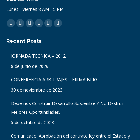
Lunes - Viernes 8 AM - 5 PM
Find us on:
Facebook
X
Dribbble
YouTube
Delicious
Flickr
page
page
page
page
page
page
Recent Posts
opens
opens
opens
opens
opens
opens
in
in
in
in
in
in
JORNADA TECNICA – 2012
new
new
new
new
new
new
8 de junio de 2026
window
window
window
window
window
window
CONFERENCIA ARBITRAJES – FIRMA BRIG
30 de noviembre de 2023
Debemos Construir Desarrollo Sostenible Y No Destruir
Mejores Oportunidades.
5 de octubre de 2023
Comunicado: Aprobación del contrato ley entre el Estado y