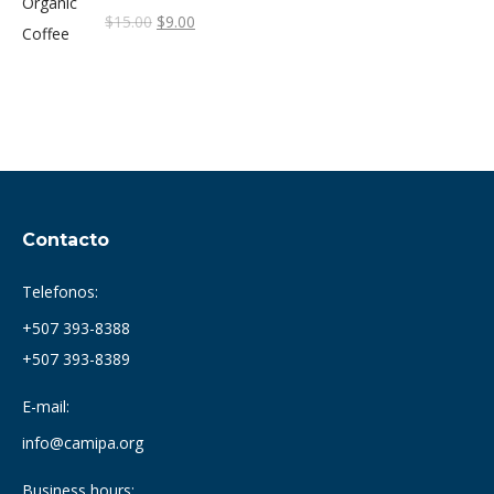
El
El
$
15.00
$
9.00
precio
precio
original
actual
era:
es:
$15.00.
$9.00.
Contacto
Telefonos:
+507 393-8388
+507 393-8389
E-mail:
info@camipa.org
Business hours: