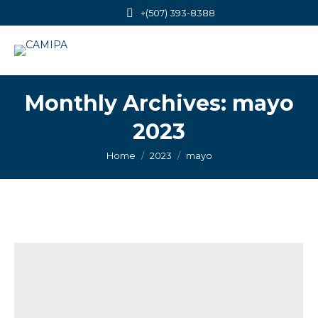
+(507) 393-8388
Monthly Archives:
mayo
2023
You are here:
Home
2023
mayo