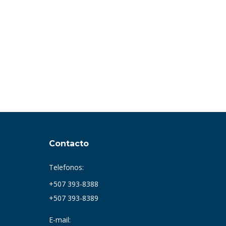
Contacto
Telefonos:
+507 393-8388
+507 393-8389
E-mail: