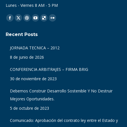
Lunes - Viernes 8 AM - 5 PM
Find us on:
Facebook
X
Dribbble
YouTube
Delicious
Flickr
page
page
page
page
page
page
Recent Posts
opens
opens
opens
opens
opens
opens
in
in
in
in
in
in
JORNADA TECNICA – 2012
new
new
new
new
new
new
8 de junio de 2026
window
window
window
window
window
window
CONFERENCIA ARBITRAJES – FIRMA BRIG
30 de noviembre de 2023
Debemos Construir Desarrollo Sostenible Y No Destruir
Mejores Oportunidades.
5 de octubre de 2023
Comunicado: Aprobación del contrato ley entre el Estado y