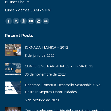
Business hours:
Lunes - Viernes 8 AM - 5 PM
Find us on:
Facebook
X
Dribbble
YouTube
Delicious
Flickr
page
page
page
page
page
page
Recent Posts
opens
opens
opens
opens
opens
opens
in
in
in
in
in
in
JORNADA TECNICA – 2012
new
new
new
new
new
new
8 de junio de 2026
window
window
window
window
window
window
CONFERENCIA ARBITRAJES – FIRMA BRIG
30 de noviembre de 2023
Debemos Construir Desarrollo Sostenible Y No
Destruir Mejores Oportunidades.
5 de octubre de 2023
Comunicado: Aprobación del contrato ley entre el