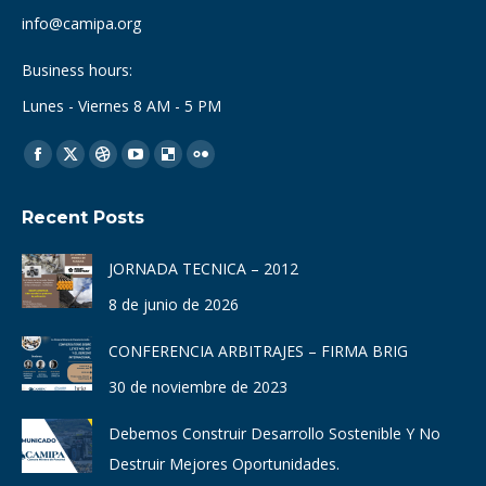
info@camipa.org
Business hours:
Lunes - Viernes 8 AM - 5 PM
Find us on:
Facebook
X
Dribbble
YouTube
Delicious
Flickr
page
page
page
page
page
page
Recent Posts
opens
opens
opens
opens
opens
opens
in
in
in
in
in
in
JORNADA TECNICA – 2012
new
new
new
new
new
new
8 de junio de 2026
window
window
window
window
window
window
CONFERENCIA ARBITRAJES – FIRMA BRIG
30 de noviembre de 2023
Debemos Construir Desarrollo Sostenible Y No
Destruir Mejores Oportunidades.