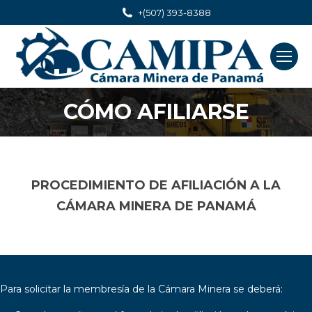
+(507) 393-8388
CÓMO AFILIARSE
You are here:
PROCEDIMIENTO DE AFILIACIÓN A LA
CÁMARA MINERA DE PANAMÁ
Para solicitar la membresía de la Cámara Minera se deberá: