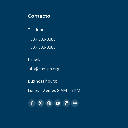
Contacto
Telefonos:
+507 393-8388
+507 393-8389
E-mail:
info@camipa.org
Business hours:
Lunes - Viernes 8 AM - 5 PM
Find us on:
Facebook
X
Dribbble
YouTube
Delicious
Flickr
page
page
page
page
page
page
opens
opens
opens
opens
opens
opens