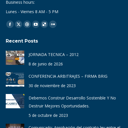
Business hours:
Lunes - Viernes 8 AM - 5 PM
Find us on:
Facebook
X
Dribbble
YouTube
Delicious
Flickr
page
page
page
page
page
page
Recent Posts
opens
opens
opens
opens
opens
opens
in
in
in
in
in
in
JORNADA TECNICA – 2012
new
new
new
new
new
new
8 de junio de 2026
window
window
window
window
window
window
CONFERENCIA ARBITRAJES – FIRMA BRIG
30 de noviembre de 2023
Debemos Construir Desarrollo Sostenible Y No
Destruir Mejores Oportunidades.
5 de octubre de 2023
Comunicado: Aprobación del contrato ley entre el