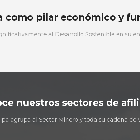
a como pilar económico y fu
gnificativamente al Desarrollo Sostenible en su ent
ce nuestros sectores de afil
pa agrupa al Sector Minero y toda su cadena de v