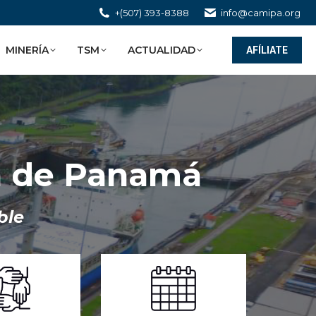
+(507) 393-8388
info@camipa.org
MINERÍA
TSM
ACTUALIDAD
AFÍLIATE
a de Panamá
ble