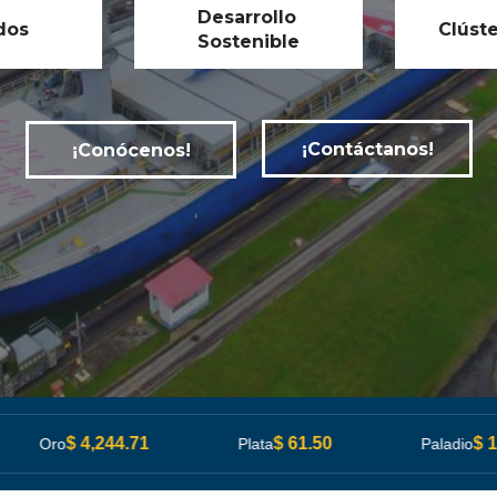
Desarrollo
ados
Clúst
Sostenible
¡Contáctanos!
¡Conócenos!
$ 61.50
$ 1,373.06
$ 
Plata
Paladio
Platino