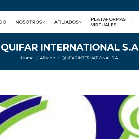
PLATAFORMAS
CIO
NOSOTROS
AFILIADOS
VIRTUALES
QUIFAR INTERNATIONAL S.A
You are here:
Home
Afiliado
QUIFAR INTERNATIONAL S.A