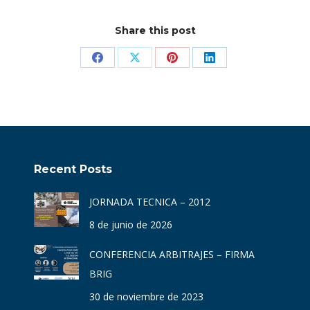
Share this post
Share
Share
Share
Share
on
on
on
on
Facebook
X
Pinterest
LinkedIn
Recent Posts
JORNADA TECNICA – 2012
8 de junio de 2026
CONFERENCIA ARBITRAJES – FIRMA
BRIG
30 de noviembre de 2023