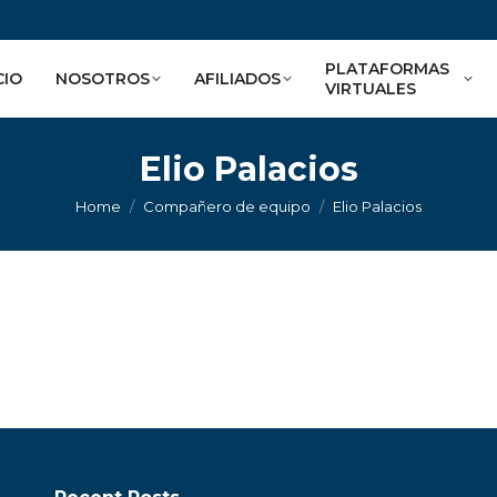
PLATAFORMAS
CIO
NOSOTROS
AFILIADOS
VIRTUALES
Elio Palacios
You are here:
Home
Compañero de equipo
Elio Palacios