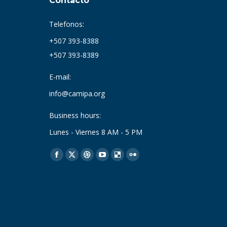
Contacto
Telefonos:
+507 393-8388
+507 393-8389
E-mail:
info@camipa.org
Business hours:
Lunes - Viernes 8 AM - 5 PM
Find us on:
Facebook
X
Dribbble
YouTube
Delicious
Flickr
page
page
page
page
page
page
opens
opens
opens
opens
opens
opens
in
in
in
in
in
in
new
new
new
new
new
new
window
window
window
window
window
window