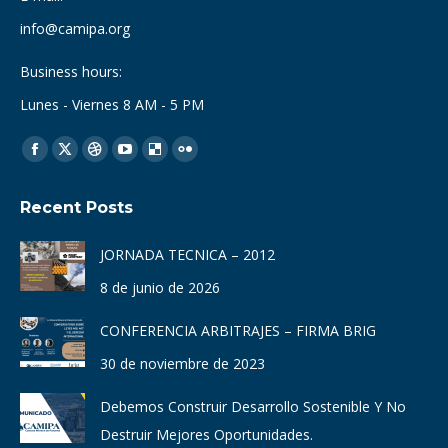
info@camipa.org
Business hours:
Lunes - Viernes 8 AM - 5 PM
Find us on:
Facebook
X
Dribbble
YouTube
Delicious
Flickr
page
page
page
page
page
page
Recent Posts
opens
opens
opens
opens
opens
opens
in
in
in
in
in
in
JORNADA TECNICA – 2012
new
new
new
new
new
new
8 de junio de 2026
window
window
window
window
window
window
CONFERENCIA ARBITRAJES – FIRMA BRIG
30 de noviembre de 2023
Debemos Construir Desarrollo Sostenible Y No
Destruir Mejores Oportunidades.