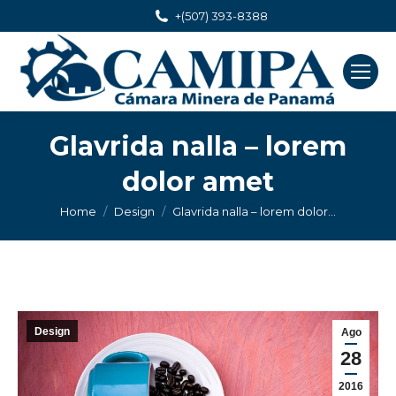
+(507) 393-8388
Glavrida nalla – lorem
dolor amet
You are here:
Home
Design
Glavrida nalla – lorem dolor…
Design
Ago
28
2016