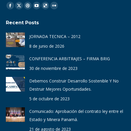
Find us on:
Facebook
X
Dribbble
YouTube
Delicious
Flickr
page
page
page
page
page
page
Recent Posts
opens
opens
opens
opens
opens
opens
in
in
in
in
in
in
JORNADA TECNICA – 2012
new
new
new
new
new
new
8 de junio de 2026
window
window
window
window
window
window
CONFERENCIA ARBITRAJES – FIRMA BRIG
30 de noviembre de 2023
Debemos Construir Desarrollo Sostenible Y No
Destruir Mejores Oportunidades.
5 de octubre de 2023
Comunicado: Aprobación del contrato ley entre el
Estado y Minera Panamá.
21 de agosto de 2023