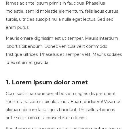
fames ac ante ipsum primis in faucibus. Phasellus
molestie, sem id molestie elementum, felis lacus cursus
turpis, ultricies suscipit nulla nulla eget lectus. Sed sed
enim purus.
Mauris ornare dignissim est ut semper. Mauris interdum
lobortis bibendum. Donec vehicula velit commodo
tristique ultrices. Phasellus et semper velit. Mauris sodales
id ex sit amet gravida.
1. Lorem ipsum dolor amet
Cum sociis natoque penatibus et magnis dis parturient
montes, nascetur ridiculus mus. Etiam dui libero! Vivamus
aliquam dictum lacus quis tincidunt. Phasellus rhoncus
ante sollicitudin nisl consectetur ultricies.
Sed rhoncus ullamcorper mauris, ac condimentum metus