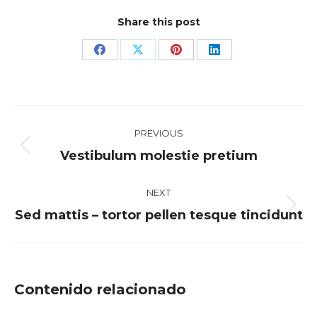
Share this post
Share
Share
Share
Share
on
on
on
on
Facebook
X
Pinterest
LinkedIn
Post
PREVIOUS
navigation
Previous
Vestibulum molestie pretium
post:
NEXT
Next
Sed mattis – tortor pellen tesque tincidunt
post:
Contenido relacionado