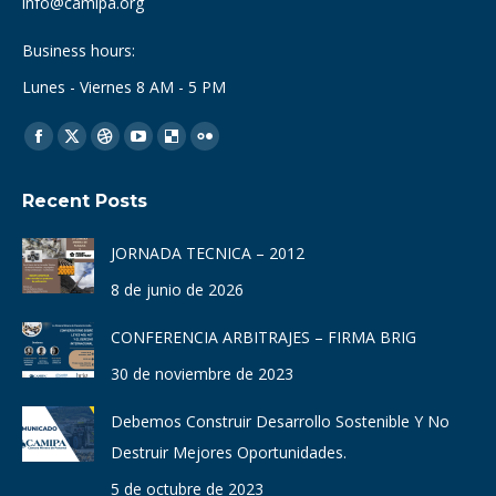
info@camipa.org
Business hours:
Lunes - Viernes 8 AM - 5 PM
Find us on:
Facebook
X
Dribbble
YouTube
Delicious
Flickr
page
page
page
page
page
page
Recent Posts
opens
opens
opens
opens
opens
opens
in
in
in
in
in
in
JORNADA TECNICA – 2012
new
new
new
new
new
new
8 de junio de 2026
window
window
window
window
window
window
CONFERENCIA ARBITRAJES – FIRMA BRIG
30 de noviembre de 2023
Debemos Construir Desarrollo Sostenible Y No
Destruir Mejores Oportunidades.
5 de octubre de 2023