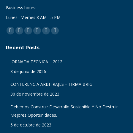
Business hours:
Lunes - Viernes 8 AM - 5 PM
Find us on:
Facebook
X
Dribbble
YouTube
Delicious
Flickr
page
page
page
page
page
page
Recent Posts
opens
opens
opens
opens
opens
opens
in
in
in
in
in
in
JORNADA TECNICA – 2012
new
new
new
new
new
new
8 de junio de 2026
window
window
window
window
window
window
CONFERENCIA ARBITRAJES – FIRMA BRIG
30 de noviembre de 2023
Debemos Construir Desarrollo Sostenible Y No Destruir
Mejores Oportunidades.
5 de octubre de 2023