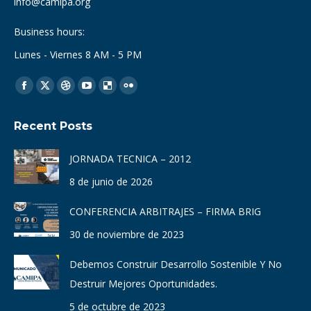
info@camipa.org
Business hours:
Lunes - Viernes 8 AM - 5 PM
Find us on:
Facebook
X
Dribbble
YouTube
Delicious
Flickr
page
page
page
page
page
page
Recent Posts
opens
opens
opens
opens
opens
opens
in
in
in
in
in
in
JORNADA TECNICA – 2012
new
new
new
new
new
new
8 de junio de 2026
window
window
window
window
window
window
CONFERENCIA ARBITRAJES – FIRMA BRIG
30 de noviembre de 2023
Debemos Construir Desarrollo Sostenible Y No
Destruir Mejores Oportunidades.
5 de octubre de 2023