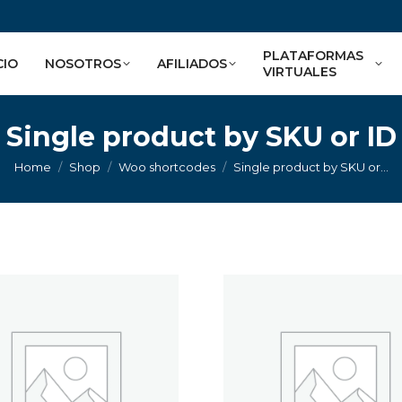
PLATAFORMAS
CIO
NOSOTROS
AFILIADOS
VIRTUALES
Single product by SKU or ID
You are here:
Home
Shop
Woo shortcodes
Single product by SKU or…