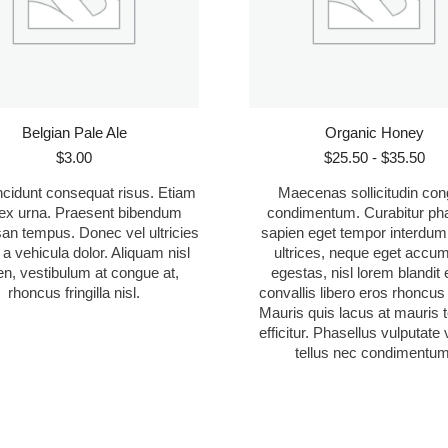
Belgian Pale Ale
Organic Honey
Ra
$
3.00
$
25.50
-
$
35.50
de
cidunt consequat risus. Etiam
Maecenas sollicitudin co
pre
 ex urna. Praesent bibendum
condimentum. Curabitur pha
des
n tempus. Donec vel ultricies
sapien eget tempor interdum
$25
, a vehicula dolor. Aliquam nisl
ultrices, neque eget accu
has
en, vestibulum at congue at,
egestas, nisl lorem blandit el
$35
rhoncus fringilla nisl.
convallis libero eros rhoncus
Mauris quis lacus at mauris
efficitur. Phasellus vulputate 
tellus nec condimentum