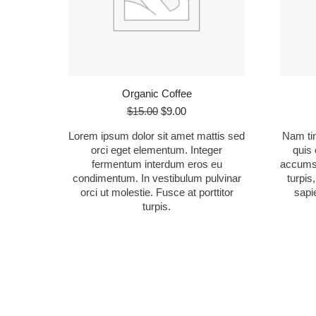
Organic Coffee
El
El
$
15.00
$
9.00
precio
precio
Lorem ipsum dolor sit amet mattis sed
Nam tin
original
actual
orci eget elementum. Integer
quis
era:
es:
fermentum interdum eros eu
accumsa
$15.00.
$9.00.
condimentum. In vestibulum pulvinar
turpis
orci ut molestie. Fusce at porttitor
sapi
turpis.