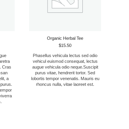
Organic Herbal Tee
ngo
$
15.50
ngue
Phasellus vehicula lectus sed odio
cios:
retra
vehicul euismod consequat, lectus
de
. Cras
augue vehicula odio neque.Suscipit
.50
msan
purus vitae, hendrerit tortor. Sed
ta
it, a
lobortis tempor venenatis. Mauris eu
.50
 purus.
rhoncus nulla, vitae laoreet est.
 tempor
viverra
.