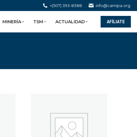
+(507) 393-8388
info@camipa.org
MINERÍA
TSM
ACTUALIDAD
AFÍLIATE