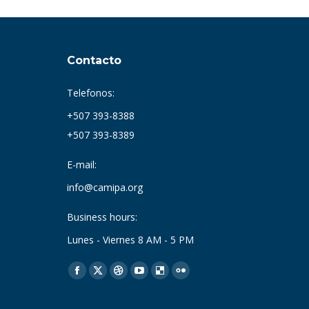
Contacto
Telefonos:
+507 393-8388
+507 393-8389
E-mail:
info@camipa.org
Business hours:
Lunes - Viernes 8 AM - 5 PM
Find us on:
Facebook
X
Dribbble
YouTube
Delicious
Flickr
page
page
page
page
page
page