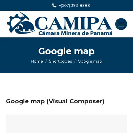
+(507) 393-8388
Google map
You are here:
Home
Shortcodes
Google map
Google map (Visual Composer)