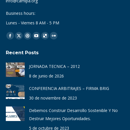
info@camipa.org
Business hours:
Lunes - Viernes 8 AM - 5 PM
Find us on:
Facebook
X
Dribbble
YouTube
Delicious
Flickr
page
page
page
page
page
page
Recent Posts
opens
opens
opens
opens
opens
opens
in
in
in
in
in
in
JORNADA TECNICA – 2012
new
new
new
new
new
new
8 de junio de 2026
window
window
window
window
window
window
CONFERENCIA ARBITRAJES – FIRMA BRIG
30 de noviembre de 2023
Debemos Construir Desarrollo Sostenible Y No
Destruir Mejores Oportunidades.
5 de octubre de 2023