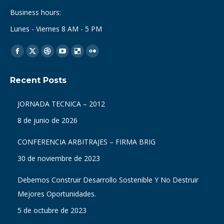
Business hours:
Lunes - Viernes 8 AM - 5 PM
Find us on:
Facebook
X
Dribbble
YouTube
Delicious
Flickr
page
page
page
page
page
page
Recent Posts
opens
opens
opens
opens
opens
opens
in
in
in
in
in
in
JORNADA TECNICA – 2012
new
new
new
new
new
new
8 de junio de 2026
window
window
window
window
window
window
CONFERENCIA ARBITRAJES – FIRMA BRIG
30 de noviembre de 2023
Debemos Construir Desarrollo Sostenible Y No Destruir
Mejores Oportunidades.
5 de octubre de 2023