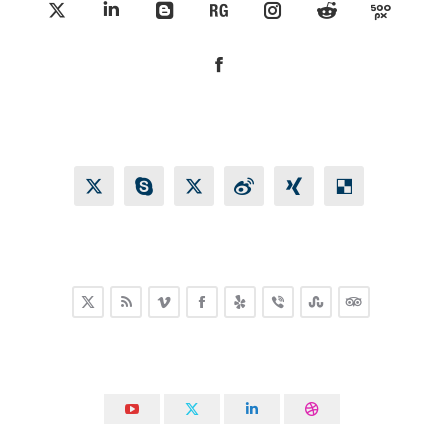
X
Linkedin
Blogger
ResearchGate
Instagram
Reddit
500px
Facebook
X
Skype
X
Weibo
XING
Delicious
X
Rss
Vimeo
Facebook
Yelp
Viber
Stumbleupon
TripAdvisor
YouTube
X
Linkedin
Dribbble