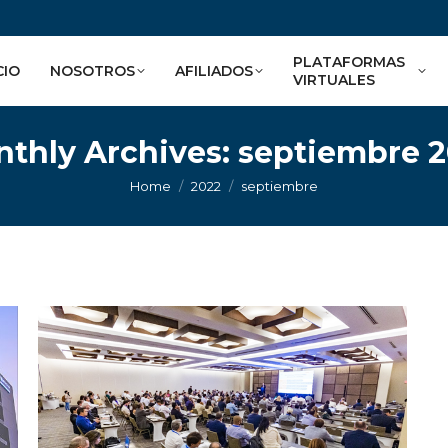
PLATAFORMAS
CIO
NOSOTROS
AFILIADOS
VIRTUALES
thly Archives:
septiembre 
You are here:
Home
2022
septiembre