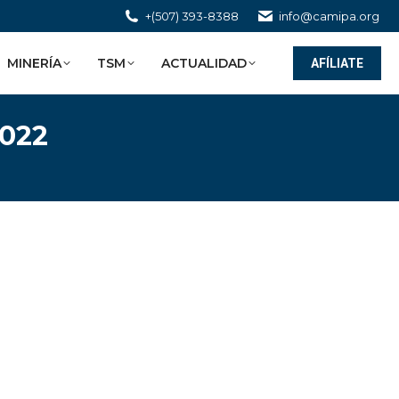
+(507) 393-8388
info@camipa.org
MINERÍA
TSM
ACTUALIDAD
AFÍLIATE
2022