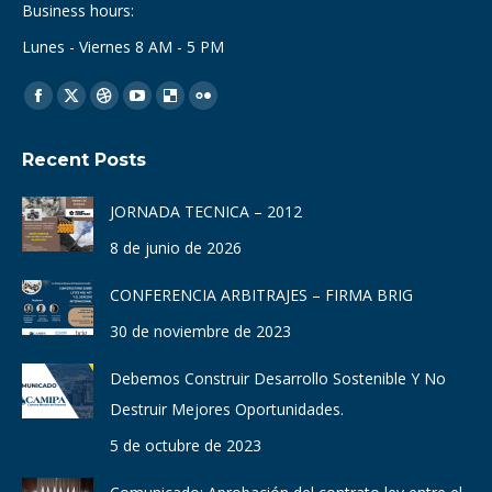
Business hours:
Lunes - Viernes 8 AM - 5 PM
Find us on:
Facebook
X
Dribbble
YouTube
Delicious
Flickr
page
page
page
page
page
page
Recent Posts
opens
opens
opens
opens
opens
opens
in
in
in
in
in
in
JORNADA TECNICA – 2012
new
new
new
new
new
new
8 de junio de 2026
window
window
window
window
window
window
CONFERENCIA ARBITRAJES – FIRMA BRIG
30 de noviembre de 2023
Debemos Construir Desarrollo Sostenible Y No
Destruir Mejores Oportunidades.
5 de octubre de 2023