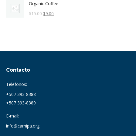
Organic Coffee
El
El
$
15.00
$
9.00
precio
precio
original
actual
era:
es:
$15.00.
$9.00.
Contacto
Telefonos:
+507 393-8388
+507 393-8389
E-mail:
info@camipa.org