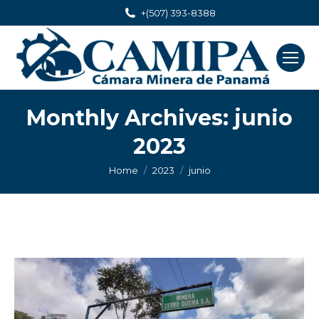
+(507) 393-8388
Monthly Archives:
junio
2023
You are here:
Home
2023
junio