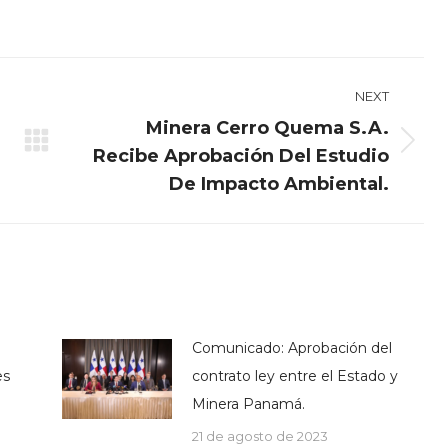
on
on
on
book
X
Pinterest
LinkedIn
NEXT
Minera Cerro Quema S.A.
Next
Recibe Aprobación Del Estudio
post:
De Impacto Ambiental.
Comunicado: Aprobación del
es
contrato ley entre el Estado y
Minera Panamá.
21 de agosto de 2023