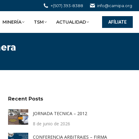
+(507) 393-8388
info@camipa.org
MINERÍA
TSM
ACTUALIDAD
AFÍLIATE
era
Recent Posts
JORNADA TECNICA – 2012
8 de junio de 2026
CONFERENCIA ARBITRAJES – FIRMA