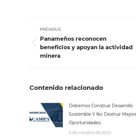
on
Face
Post
PREVIOUS
navigation
Panameños reconocen
Previous
beneficios y apoyan la actividad
post:
minera
Contenido relacionado
Debemos Construir Desarrollo
Sostenible Y No Destruir Mejor
Oportunidades.
5 de octubre de 2023