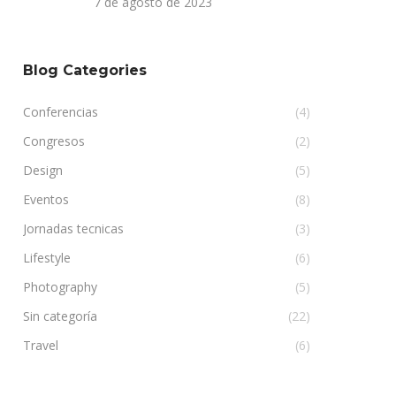
7 de agosto de 2023
Blog Categories
Conferencias
(4)
Congresos
(2)
Design
(5)
Eventos
(8)
Jornadas tecnicas
(3)
Lifestyle
(6)
Photography
(5)
Sin categoría
(22)
Travel
(6)