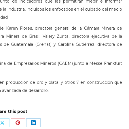
unto de indicadores que les permitirán medir e informar
la industria, incluidos los enfocados en el cuidado del medio
idad.
de Karen Flores, directora general de la Cámara Minera de
Minera de Brasil; Valery Zurita, directora ejecutiva de la
 de Guatemala (Grenat) y Carolina Gutiérrez, directora de
ina de Empresarios Mineros (CAEM) junto a Messe Frankfurt
n producción de oro y plata, y otros 7 en construcción que
a avanzada de desarrollo.
are this post
Share
Share
Share