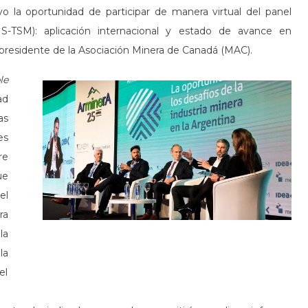
o la oportunidad de participar de manera virtual del panel
S-TSM): aplicación internacional y estado de avance en
 presidente de la Asociación Minera de Canadá (MAC).
le
ad
as
es
re
ue
el
ra
la
la
el