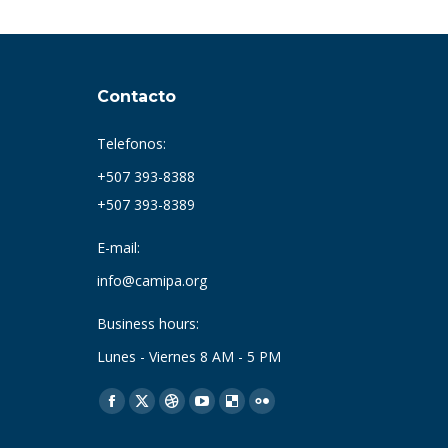
Contacto
Telefonos:
+507 393-8388
+507 393-8389
E-mail:
info@camipa.org
Business hours:
Lunes - Viernes 8 AM - 5 PM
Find us on:
Facebook
X
Dribbble
YouTube
Delicious
Flickr
page
page
page
page
page
page