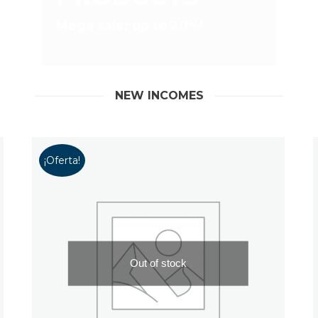
Mega sale: up to 20%!
NEW INCOMES
¡Oferta!
Out of stock