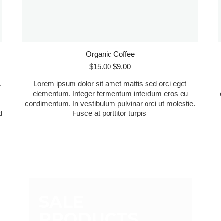
Organic Coffee
El
El
$
15.00
$
9.00
precio
precio
.
Lorem ipsum dolor sit amet mattis sed orci eget
original
actual
elementum. Integer fermentum interdum eros eu
era:
es:
condimentum. In vestibulum pulvinar orci ut molestie.
$15.00.
$9.00.
d
Fusce at porttitor turpis.
e
SALE
PRODUCTS