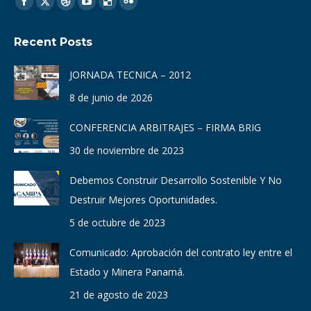
Find us on:
Facebook
X
Dribbble
YouTube
Delicious
Flickr
page
page
page
page
page
page
Recent Posts
opens
opens
opens
opens
opens
opens
in
in
in
in
in
in
JORNADA TECNICA – 2012
new
new
new
new
new
new
8 de junio de 2026
window
window
window
window
window
window
CONFERENCIA ARBITRAJES – FIRMA BRIG
30 de noviembre de 2023
Debemos Construir Desarrollo Sostenible Y No
Destruir Mejores Oportunidades.
5 de octubre de 2023
Comunicado: Aprobación del contrato ley entre el
Estado y Minera Panamá.
21 de agosto de 2023