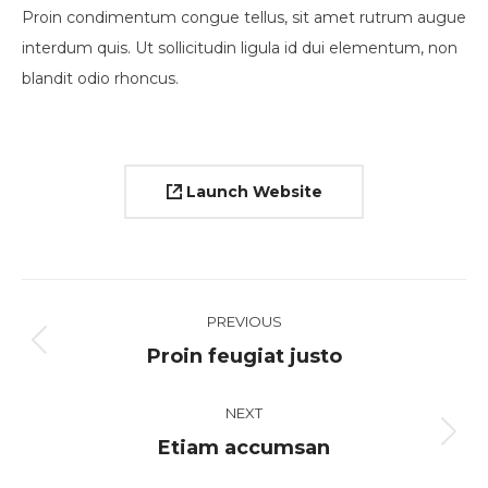
Proin condimentum congue tellus, sit amet rutrum augue
interdum quis. Ut sollicitudin ligula id dui elementum, non
blandit odio rhoncus.
Launch Website
Navegación
PREVIOUS
entre
Proyecto
Proin feugiat justo
proyectos
anterior
NEXT
Proyecto
Etiam accumsan
siguiente