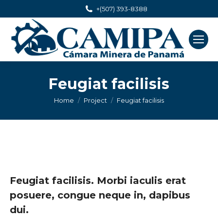
+(507) 393-8388
Feugiat facilisis
You are here:
Home
Project
Feugiat facilisis
Feugiat facilisis. Morbi iaculis erat
posuere, congue neque in, dapibus
dui.