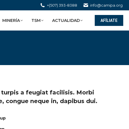
+(507) 393-8388
info@camipa.org
MINERÍA
TSM
ACTUALIDAD
AFÍLIATE
 turpis a feugiat facilisis. Morbi
re, congue neque in, dapibus dui.
oup