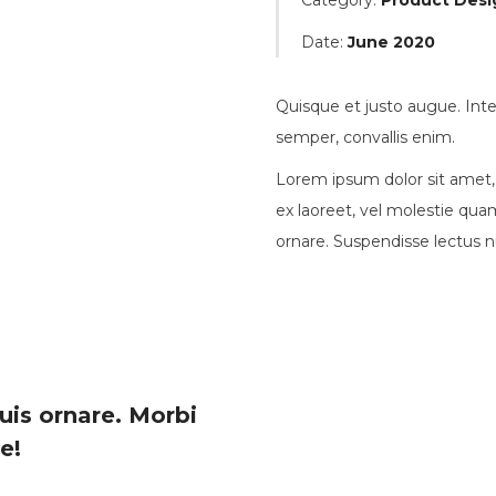
Category:
Product Desi
Date:
June 2020
Quisque et justo augue. Integ
semper, convallis enim.
Lorem ipsum dolor sit amet, c
ex laoreet, vel molestie qua
ornare. Suspendisse lectus nu
uis ornare. Morbi
e!