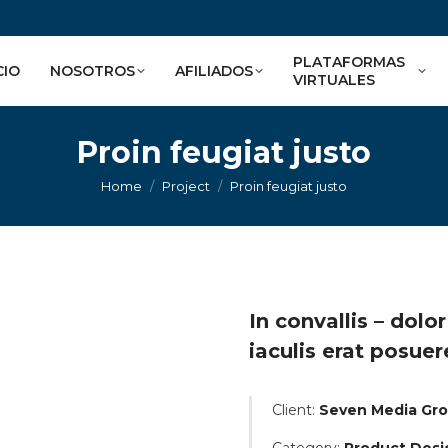
PLATAFORMAS
CIO
NOSOTROS
AFILIADOS
VIRTUALES
Proin feugiat justo
You are here:
Home
Project
Proin feugiat justo
In convallis – dolor
iaculis erat posue
Client:
Seven Media Gr