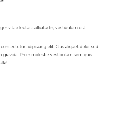
gn
er vitae lectus sollicitudin, vestibulum est
onsectetur adipiscing elit. Cras aliquet dolor sed
m gravida. Proin molestie vestibulum sem quis
lla!