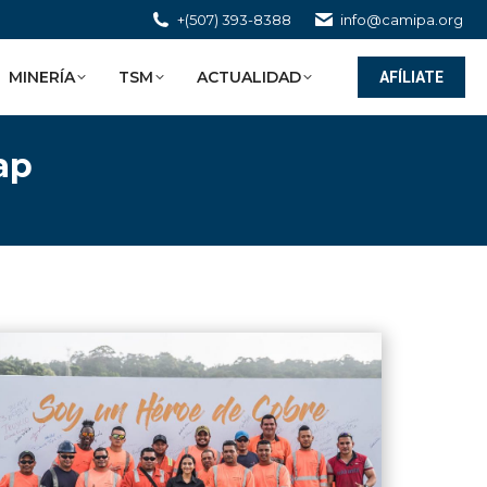
+(507) 393-8388
info@camipa.org
MINERÍA
TSM
ACTUALIDAD
AFÍLIATE
ap