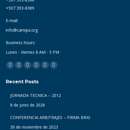
+507 393-8389
E-mail:
info@camipa.org
Business hours:
Lunes - Viernes 8 AM - 5 PM
Find us on:
Facebook
X
Dribbble
YouTube
Delicious
Flickr
page
page
page
page
page
page
Recent Posts
opens
opens
opens
opens
opens
opens
in
in
in
in
in
in
JORNADA TECNICA – 2012
new
new
new
new
new
new
8 de junio de 2026
window
window
window
window
window
window
CONFERENCIA ARBITRAJES – FIRMA BRIG
30 de noviembre de 2023