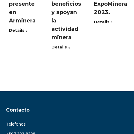
beneficios
ExpoMinera
presente
y apoyan
2023.
en
la
Arminera
Details
actividad
Details
minera
Details
Contacto
Telefonos:
+507 393-8388