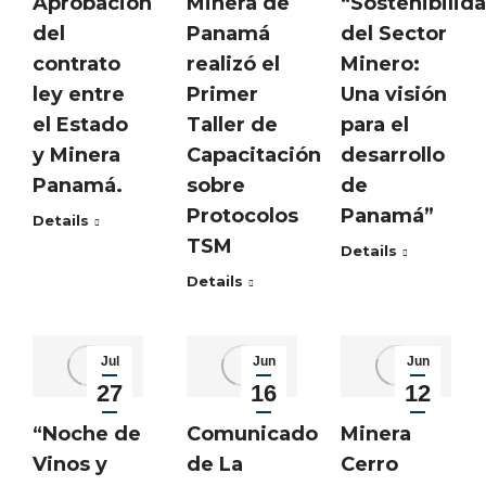
Minera de
“Sostenibilid
Aprobación
Panamá
del Sector
del
realizó el
Minero:
contrato
Primer
Una visión
ley entre
Taller de
para el
el Estado
Capacitación
desarrollo
y Minera
sobre
de
Panamá.
Protocolos
Panamá”
Details
TSM
Details
Details
Jul
Jun
Jun
27
16
12
2023
2023
2023
“Noche de
Comunicado
Minera
Vinos y
de La
Cerro