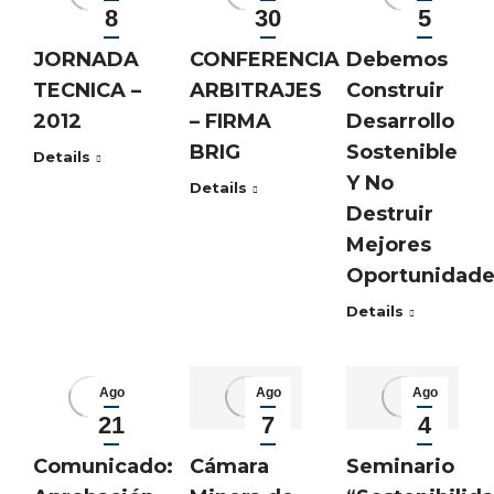
8
30
5
2026
2023
2023
JORNADA
CONFERENCIA
Debemos
TECNICA –
ARBITRAJES
Construir
2012
– FIRMA
Desarrollo
BRIG
Sostenible
Details
Y No
Details
Destruir
Mejores
Oportunidade
Details
Ago
Ago
Ago
21
7
4
2023
2023
2023
Cámara
Seminario
Comunicado: