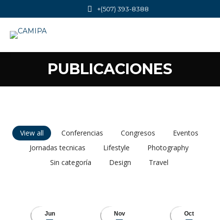
+(507) 393-8388
PUBLICACIONES
You are here:
View all
Conferencias
Congresos
Eventos
Jornadas tecnicas
Lifestyle
Photography
Sin categoría
Design
Travel
Jun
Nov
Oct