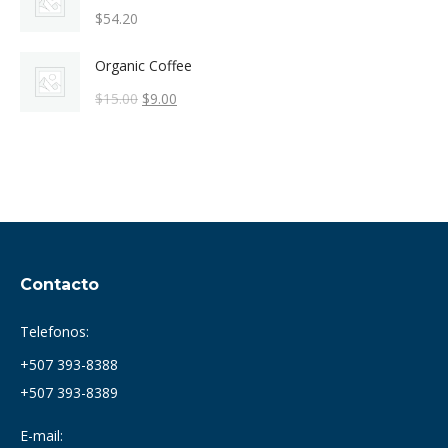
$
54.20
Organic Coffee
El
El
$
15.00
$
9.00
precio
precio
original
actual
era:
es:
$15.00.
$9.00.
Contacto
Telefonos:
+507 393-8388
+507 393-8389
E-mail: