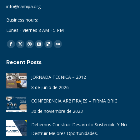
info@camipa.org
Business hours:
Lunes - Viernes 8 AM - 5 PM
Find us on:
Facebook
X
Dribbble
YouTube
Delicious
Flickr
page
page
page
page
page
page
Recent Posts
opens
opens
opens
opens
opens
opens
in
in
in
in
in
in
JORNADA TECNICA – 2012
new
new
new
new
new
new
8 de junio de 2026
window
window
window
window
window
window
CONFERENCIA ARBITRAJES – FIRMA BRIG
30 de noviembre de 2023
Debemos Construir Desarrollo Sostenible Y No
Destruir Mejores Oportunidades.