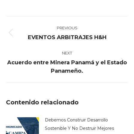
on
on
on
on
Facebook
X
Pinterest
LinkedIn
Post
PREVIOUS
navigation
Previous
EVENTOS ARBITRAJES H&H
post:
NEXT
Acuerdo entre Minera Panamá y el Estado
Next
Panameño.
post:
Contenido relacionado
Debemos Construir Desarrollo
Sostenible Y No Destruir Mejores