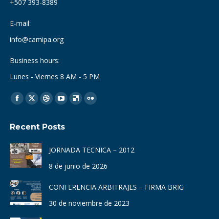
+507 393-8389
E-mail:
info@camipa.org
Business hours:
Lunes - Viernes 8 AM - 5 PM
Find us on:
Facebook
X
Dribbble
YouTube
Delicious
Flickr
page
page
page
page
page
page
Recent Posts
opens
opens
opens
opens
opens
opens
in
in
in
in
in
in
JORNADA TECNICA – 2012
new
new
new
new
new
new
8 de junio de 2026
window
window
window
window
window
window
CONFERENCIA ARBITRAJES – FIRMA BRIG
30 de noviembre de 2023