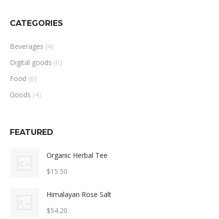
CATEGORIES
Beverages
(4)
Digital goods
(0)
Food
(6)
Goods
(4)
FEATURED
Organic Herbal Tee
$
15.50
Himalayan Rose Salt
$
54.20