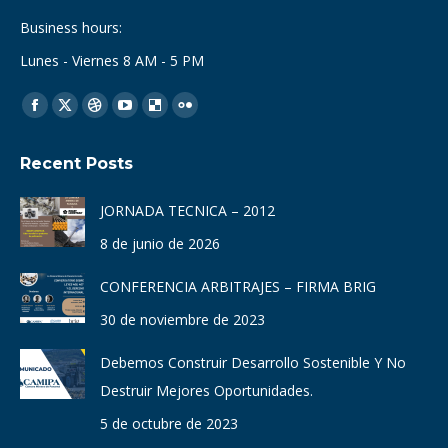
Business hours:
Lunes - Viernes 8 AM - 5 PM
Find us on:
Facebook
X
Dribbble
YouTube
Delicious
Flickr
page
page
page
page
page
page
Recent Posts
opens
opens
opens
opens
opens
opens
in
in
in
in
in
in
JORNADA TECNICA – 2012
new
new
new
new
new
new
8 de junio de 2026
window
window
window
window
window
window
CONFERENCIA ARBITRAJES – FIRMA BRIG
30 de noviembre de 2023
Debemos Construir Desarrollo Sostenible Y No
Destruir Mejores Oportunidades.
5 de octubre de 2023