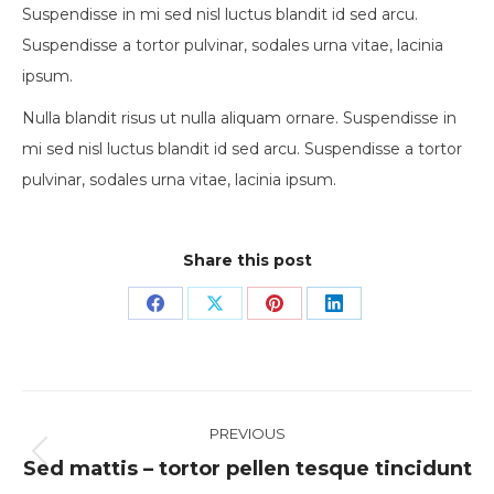
Suspendisse in mi sed nisl luctus blandit id sed arcu.
Suspendisse a tortor pulvinar, sodales urna vitae, lacinia
ipsum.
Nulla blandit risus ut nulla aliquam ornare. Suspendisse in
mi sed nisl luctus blandit id sed arcu. Suspendisse a tortor
pulvinar, sodales urna vitae, lacinia ipsum.
Share this post
Share
Share
Share
Share
on
on
on
on
Facebook
X
Pinterest
LinkedIn
Post
PREVIOUS
navigation
Previous
Sed mattis – tortor pellen tesque tincidunt