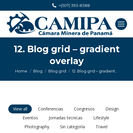
+(507) 393-8388
12. Blog grid – gradient
overlay
You are here:
Home
Blog
Blog grid
12. Blog grid – gradient…
View all
Conferencias
Congresos
Design
Eventos
Jornadas tecnicas
Lifestyle
Photography
Sin categoría
Travel