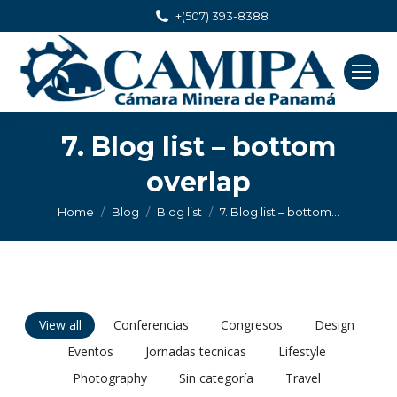
+(507) 393-8388
7. Blog list – bottom
overlap
You are here:
Home
Blog
Blog list
7. Blog list – bottom…
View all
Conferencias
Congresos
Design
Eventos
Jornadas tecnicas
Lifestyle
Photography
Sin categoría
Travel