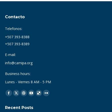
Contacto
Telefonos:
+507 393-8388
+507 393-8389
E-mail:
info@camipa.org
Business hours:
Lunes - Viernes 8 AM - 5 PM
Find us on:
Facebook
X
Dribbble
YouTube
Delicious
Flickr
page
page
page
page
page
page
Recent Posts
opens
opens
opens
opens
opens
opens