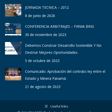
in
in
in
in
in
in
JORNADA TECNICA – 2012
new
new
new
new
new
new
8 de junio de 2026
window
window
window
window
window
window
CONFERENCIA ARBITRAJES – FIRMA BRIG
30 de noviembre de 2023
Debemos Construir Desarrollo Sostenible Y No
Destruir Mejores Oportunidades.
5 de octubre de 2023
Comunicado: Aprobación del contrato ley entre el
Estado y Minera Panamá.
21 de agosto de 2023
Useful links